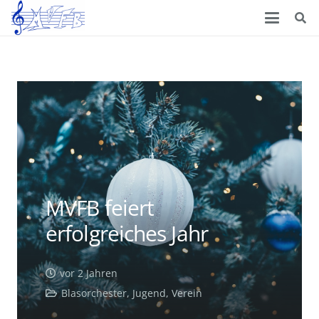
MVFB feiert
erfolgreiches Jahr
vor 2 Jahren
Blasorchester
,
Jugend
,
Verein