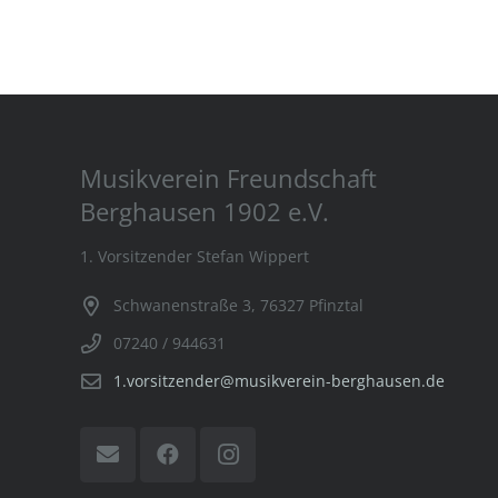
Musikverein Freundschaft
Berghausen 1902 e.V.
1. Vorsitzender Stefan Wippert
Schwanenstraße 3, 76327 Pfinztal
07240 / 944631
1.vorsitzender@musikverein-berghausen.de